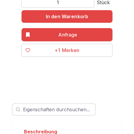
Produkt Anzahl: Gib den gewünschten Wert ein o
Stück
In den Warenkorb
+1
Beschreibung