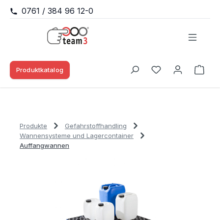
0761 / 384 96 12-0
Zum Hauptinhalt springen
Produktkatalog
Waren
Du hast 0 Produk
Produkte
Gefahrstoffhandling
Wannensysteme und Lagercontainer
Auffangwannen
Bildergalerie überspringen