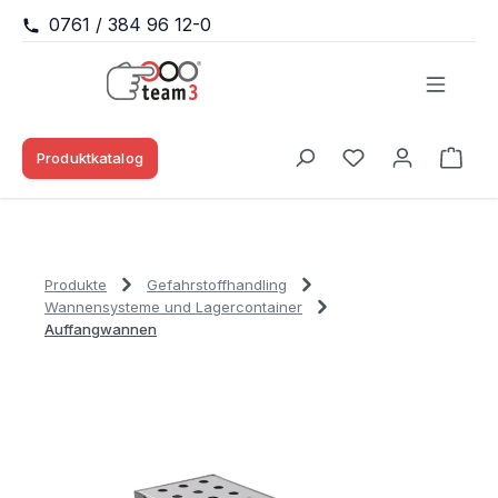
0761 / 384 96 12-0
Zum Hauptinhalt springen
Produktkatalog
Waren
Du hast 0 Produk
Produkte
Gefahrstoffhandling
Wannensysteme und Lagercontainer
Auffangwannen
Bildergalerie überspringen