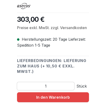
303,00 €
Regulärer Preis:
Preise exkl. MwSt. zzgl. Versandkosten
Herstellungszeit: 20 Tage Lieferzeit:
Spedition 1-5 Tage
LIEFERBEDINGUNGEN: LIEFERUNG
ZUM HAUS (+ 10,50 € EXKL.
MWST.)
Produkt Anzahl: Gib den gewünschten Wert ein o
Stück
In den Warenkorb