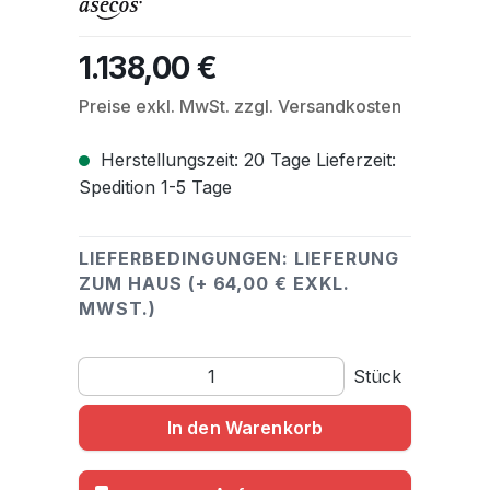
1.138,00 €
Regulärer Preis:
Preise exkl. MwSt. zzgl. Versandkosten
Herstellungszeit: 20 Tage Lieferzeit:
Spedition 1-5 Tage
LIEFERBEDINGUNGEN: LIEFERUNG
ZUM HAUS (+ 64,00 € EXKL.
MWST.)
Produkt Anzahl: Gib den gewünschten Wert ein o
Stück
In den Warenkorb