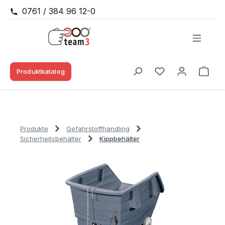
0761 / 384 96 12-0
Zum Hauptinhalt springen
Produktkatalog
Waren
Du hast 0 Produk
Produkte
Gefahrstoffhandling
Sicherheitsbehälter
Kippbehälter
Bildergalerie überspringen