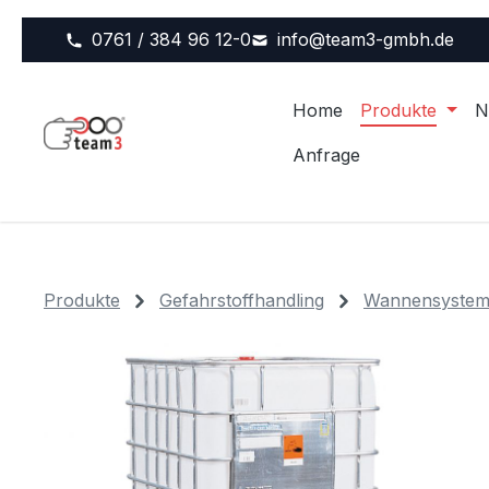
m Hauptinhalt springen
Zur Suche springen
Zur Hauptnavigation springen
0761 / 384 96 12-0
info@team3-gmbh.de
Home
Produkte
N
Anfrage
Produkte
Gefahrstoffhandling
Wannensysteme
Bildergalerie überspringen