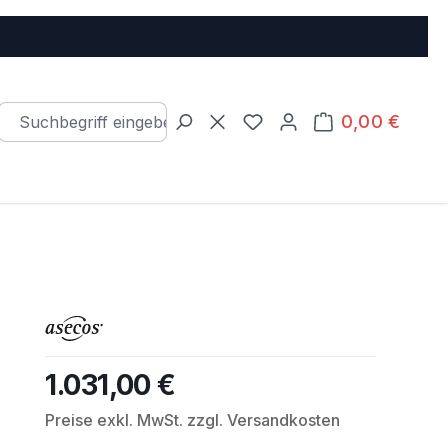
0,00 €
Warenkorb e
Du hast 0 Produkte auf d
1.031,00 €
Regulärer Preis:
Preise exkl. MwSt. zzgl. Versandkosten