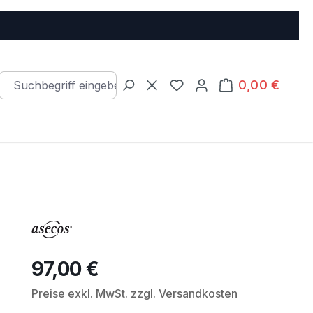
0,00 €
Warenkorb e
Du hast 0 Produkte auf d
97,00 €
Regulärer Preis:
Preise exkl. MwSt. zzgl. Versandkosten