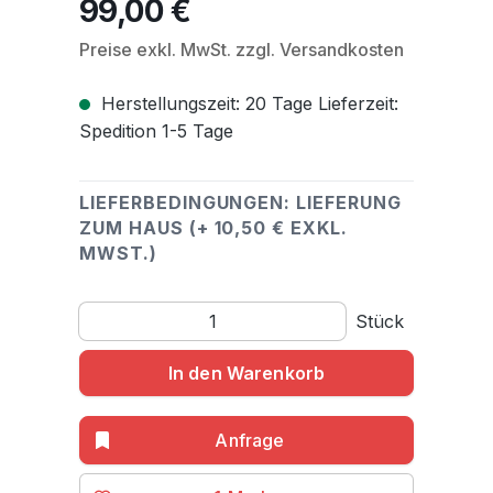
99,00 €
Regulärer Preis:
Preise exkl. MwSt. zzgl. Versandkosten
Herstellungszeit: 20 Tage Lieferzeit:
Spedition 1-5 Tage
LIEFERBEDINGUNGEN: LIEFERUNG
ZUM HAUS (+ 10,50 € EXKL.
MWST.)
Produkt Anzahl: Gib den gewünschten Wert ein o
Stück
In den Warenkorb