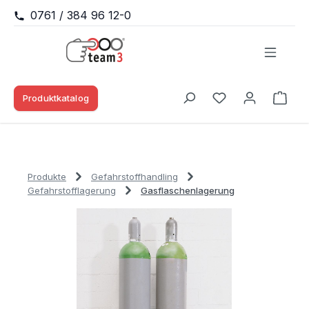
0761 / 384 96 12-0
Zum Hauptinhalt springen
Produktkatalog
Waren
Du hast 0 Produk
Produkte
Gefahrstoffhandling
Gefahrstofflagerung
Gasflaschenlagerung
Bildergalerie überspringen