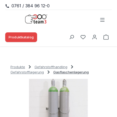
0761 / 384 96 12-0
Zum Hauptinhalt springen
Produktkatalog
Waren
Du hast 0 Produk
Produkte
Gefahrstoffhandling
Gefahrstofflagerung
Gasflaschenlagerung
Bildergalerie überspringen