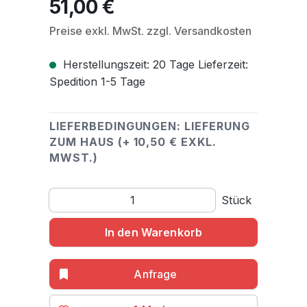
51,00 €
Regulärer Preis:
Preise exkl. MwSt. zzgl. Versandkosten
Herstellungszeit: 20 Tage Lieferzeit:
Spedition 1-5 Tage
LIEFERBEDINGUNGEN: LIEFERUNG
ZUM HAUS (+ 10,50 € EXKL.
MWST.)
Produkt Anzahl: Gib den gewünschten Wert ein o
Stück
In den Warenkorb