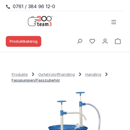
0761 / 384 96 12-0
Zum Hauptinhalt springen
Produktkatalog
Waren
Du hast 0 Produk
Produkte
Gefahrstoffhandling
Handling
Fasspumpen/Fasszubehör
Bildergalerie überspringen