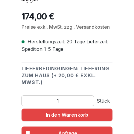
174,00 €
Regulärer Preis:
Preise exkl. MwSt. zzgl. Versandkosten
Herstellungszeit: 20 Tage Lieferzeit:
Spedition 1-5 Tage
LIEFERBEDINGUNGEN: LIEFERUNG
ZUM HAUS (+ 20,00 € EXKL.
MWST.)
Produkt Anzahl: Gib den gewünschten Wert ein o
Stück
In den Warenkorb