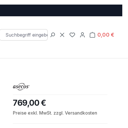
0,00 €
Warenkorb e
Du hast 0 Produkte auf d
769,00 €
Regulärer Preis:
Preise exkl. MwSt. zzgl. Versandkosten