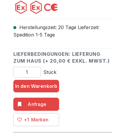
Herstellungszeit: 20 Tage Lieferzeit:
Spedition 1-5 Tage
LIEFERBEDINGUNGEN: LIEFERUNG
ZUM HAUS (+ 20,00 € EXKL. MWST.)
Produkt Anzahl: Gib den gewünschten Wert ein oder 
Stück
In den Warenkorb
+1