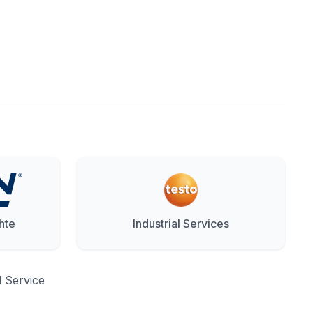
hte
Industrial Services
d Service