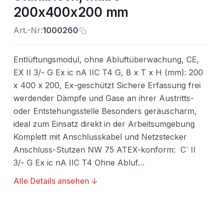
200x400x200 mm
Art.-Nr:
1000260
Entlüftungsmodul, ohne Abluftüberwachung, CE,
EX II 3/- G Ex ic nA IIC T4 G, B x T x H (mm): 200
x 400 x 200, Ex-geschützt Sichere Erfassung frei
werdender Dämpfe und Gase an ihrer Austritts-
oder Entstehungsstelle Besonders geräuscharm,
ideal zum Einsatz direkt in der Arbeitsumgebung
Komplett mit Anschlusskabel und Netzstecker
Anschluss-Stutzen NW 75 ATEX-konform: C` II
3/- G Ex ic nA IIC T4 Ohne Abluf…
Alle Details ansehen ↓