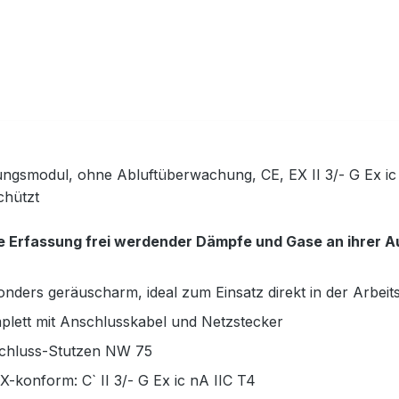
ungsmodul, ohne Abluftüberwachung, CE, EX II 3/- G Ex ic
chützt
e Erfassung frei werdender Dämpfe und Gase an ihrer Au
onders geräuscharm, ideal zum Einsatz direkt in der Arbe
plett mit Anschlusskabel und Netzstecker
chluss-Stutzen NW 75
X-konform:
C`
II 3/- G Ex ic nA IIC T4