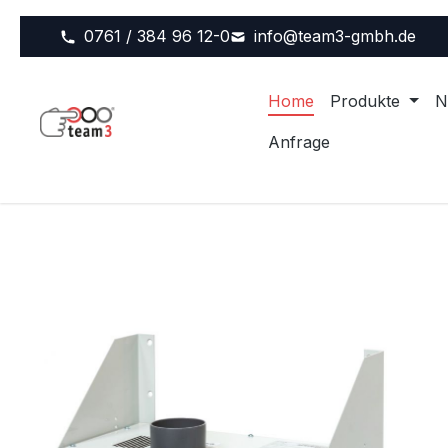
m Hauptinhalt springen
Zur Suche springen
Zur Hauptnavigation springen
0761 / 384 96 12-0
info@team3-gmbh.de
Home
Produkte
N
Anfrage
Bildergalerie überspringen