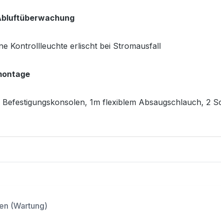
Abluftüberwachung
e Kontrollleuchte erlischt bei Stromausfall
ontage
. Befestigungskonsolen, 1m flexiblem Absaugschlauch, 2 S
gen (Wartung)