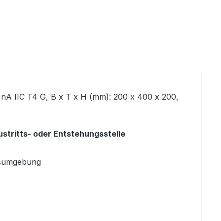
 nA IIC T4 G, B x T x H (mm): 200 x 400 x 200,
stritts- oder Entstehungsstelle
itsumgebung