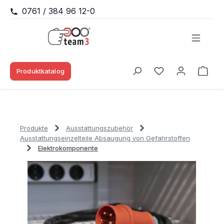
0761 / 384 96 12-0
Zum Hauptinhalt springen
Produktkatalog
Waren
Du hast 0 Produk
Produkte
Ausstattungszubehör
Ausstattungseinzelteile Absaugung von Gefahrstoffen
Elektrokomponente
Bildergalerie überspringen