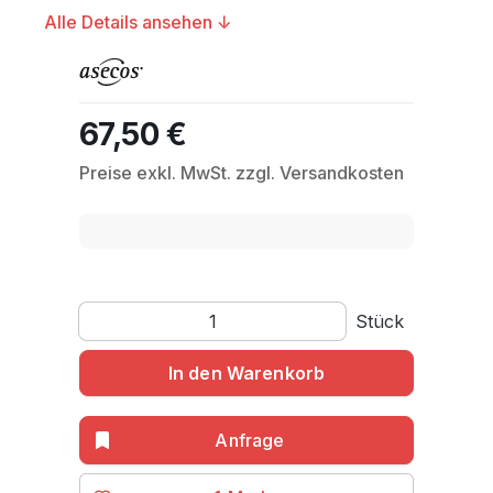
Alle Details ansehen ↓
67,50 €
Regulärer Preis:
Preise exkl. MwSt. zzgl. Versandkosten
Produkt Anzahl: Gib den gewünschten Wert ein o
Stück
In den Warenkorb