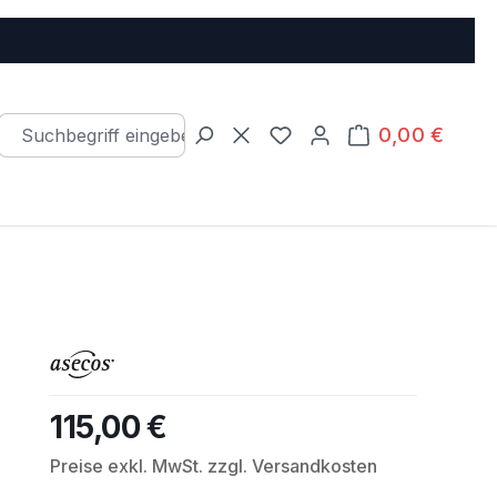
0,00 €
Warenkorb e
Du hast 0 Produkte auf d
115,00 €
Regulärer Preis:
Preise exkl. MwSt. zzgl. Versandkosten