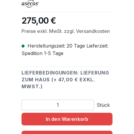
275,00 €
Regulärer Preis:
Preise exkl. MwSt. zzgl. Versandkosten
Herstellungszeit: 20 Tage Lieferzeit:
Spedition 1-5 Tage
LIEFERBEDINGUNGEN: LIEFERUNG
ZUM HAUS (+ 47,00 € EXKL.
MWST.)
Produkt Anzahl: Gib den gewünschten Wert ein o
Stück
In den Warenkorb