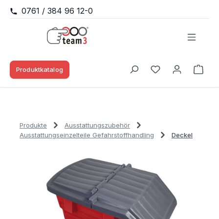
0761 / 384 96 12-0
Zum Hauptinhalt springen
Produktkatalog
Waren
Du hast 0 Produk
Produkte
Ausstattungszubehör
Ausstattungseinzelteile Gefahrstoffhandling
Deckel
Bildergalerie überspringen