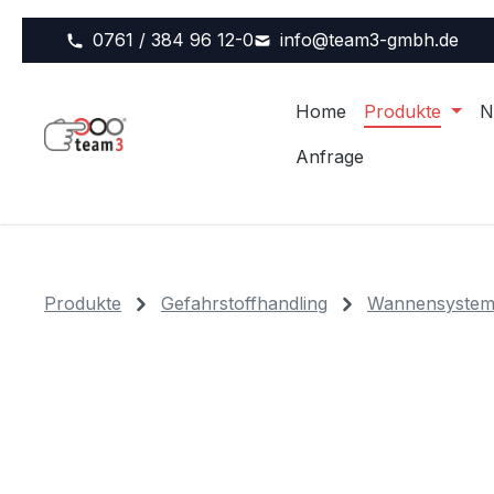
m Hauptinhalt springen
Zur Suche springen
Zur Hauptnavigation springen
0761 / 384 96 12-0
info@team3-gmbh.de
Home
Produkte
N
Anfrage
Produkte
Gefahrstoffhandling
Wannensysteme
Bildergalerie überspringen