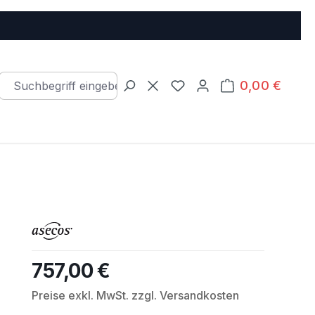
0,00 €
Warenkorb e
Du hast 0 Produkte auf d
757,00 €
Regulärer Preis:
Preise exkl. MwSt. zzgl. Versandkosten