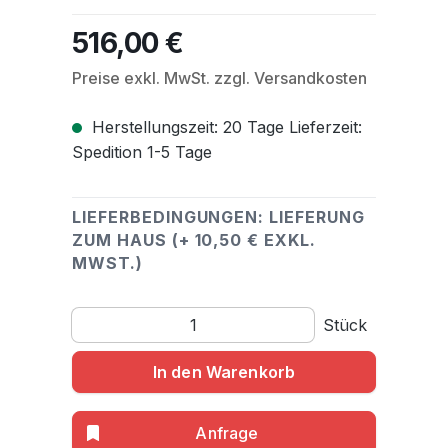
516,00 €
Regulärer Preis:
Preise exkl. MwSt. zzgl. Versandkosten
Herstellungszeit: 20 Tage Lieferzeit:
Spedition 1-5 Tage
LIEFERBEDINGUNGEN: LIEFERUNG
ZUM HAUS (+ 10,50 € EXKL.
MWST.)
Produkt Anzahl: Gib den gewünschten Wert ein o
Stück
In den Warenkorb