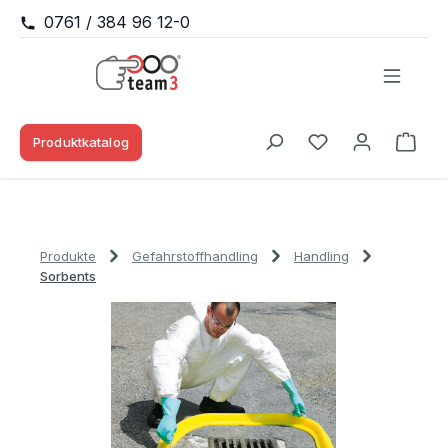
0761 / 384 96 12-0
Zum Hauptinhalt springen
Produktkatalog
Waren
Du hast 0 Produk
Produkte
Gefahrstoffhandling
Handling
Sorbents
Bildergalerie überspringen