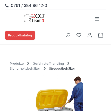
0761 / 384 96 12-0
Zum Hauptinhalt springen
Produktkatalog
Waren
Du hast 0 Produk
Produkte
Gefahrstoffhandling
Sicherheitsbehälter
Streugutbehälter
Bildergalerie überspringen