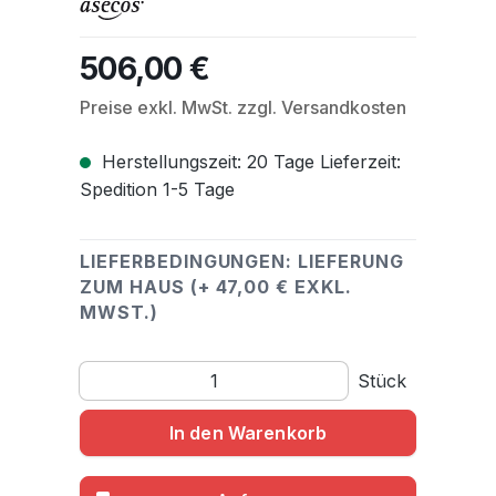
506,00 €
Regulärer Preis:
Preise exkl. MwSt. zzgl. Versandkosten
Herstellungszeit: 20 Tage Lieferzeit:
Spedition 1-5 Tage
LIEFERBEDINGUNGEN: LIEFERUNG
ZUM HAUS (+ 47,00 € EXKL.
MWST.)
Produkt Anzahl: Gib den gewünschten Wert ein o
Stück
In den Warenkorb