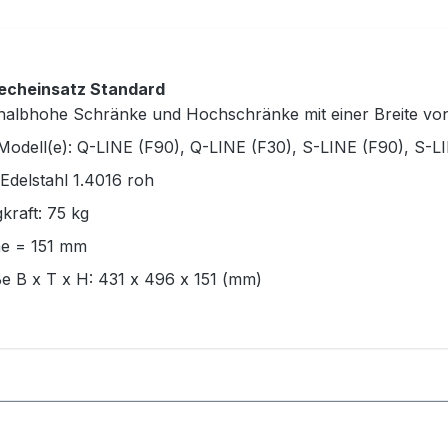
echeinsatz Standard
 halbhohe Schränke und Hochschränke mit einer Breite v
Modell(e): Q-LINE (F90), Q-LINE (F30), S-LINE (F90), S-L
Edelstahl 1.4016 roh
kraft: 75 kg
e = 151 mm
e B x T x H: 431 x 496 x 151 (mm)