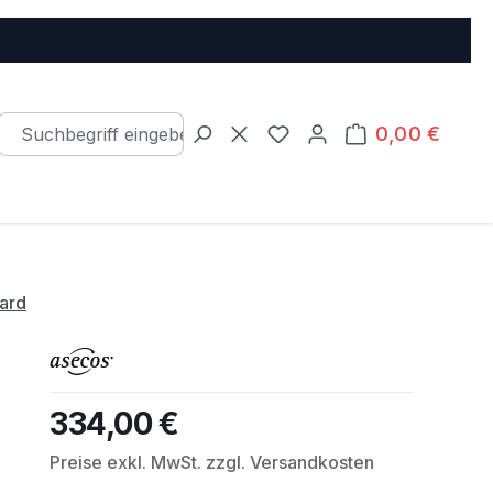
0,00 €
Warenkorb e
Du hast 0 Produkte auf d
ard
334,00 €
Regulärer Preis:
Preise exkl. MwSt. zzgl. Versandkosten