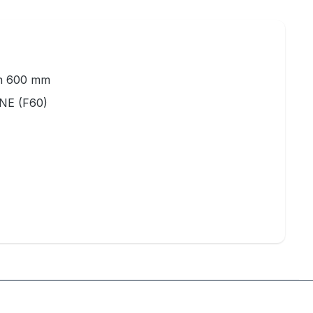
on 600 mm
INE (F60)