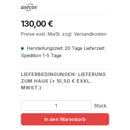
130,00 €
Regulärer Preis:
Preise exkl. MwSt. zzgl. Versandkosten
Herstellungszeit: 20 Tage Lieferzeit:
Spedition 1-5 Tage
LIEFERBEDINGUNGEN: LIEFERUNG
ZUM HAUS (+ 10,50 € EXKL.
MWST.)
Produkt Anzahl: Gib den gewünschten Wert ein o
Stück
In den Warenkorb