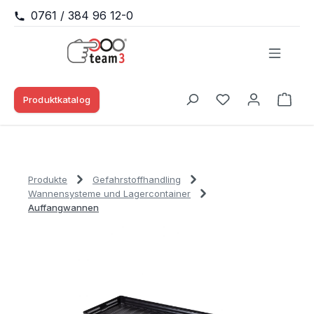
0761 / 384 96 12-0
Zum Hauptinhalt springen
Produktkatalog
Waren
Du hast 0 Produk
Produkte
Gefahrstoffhandling
Wannensysteme und Lagercontainer
Auffangwannen
Bildergalerie überspringen