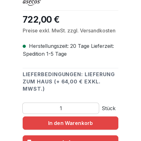
722,00 €
Regulärer Preis:
Preise exkl. MwSt. zzgl. Versandkosten
Herstellungszeit: 20 Tage Lieferzeit:
Spedition 1-5 Tage
LIEFERBEDINGUNGEN: LIEFERUNG
ZUM HAUS (+ 64,00 € EXKL.
MWST.)
Produkt Anzahl: Gib den gewünschten Wert ein o
Stück
In den Warenkorb