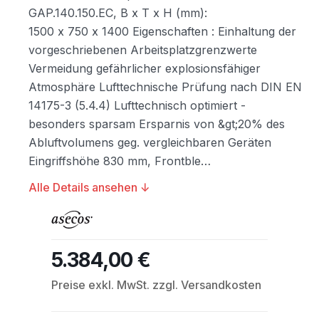
GAP.140.150.EC, B x T x H (mm):
1500 x 750 x 1400 Eigenschaften : Einhaltung der
vorgeschriebenen Arbeitsplatzgrenzwerte
Vermeidung gefährlicher explosionsfähiger
Atmosphäre Lufttechnische Prüfung nach DIN EN
14175-3 (5.4.4) Lufttechnisch optimiert -
besonders sparsam Ersparnis von &gt;20% des
Abluftvolumens geg. vergleichbaren Geräten
Eingriffshöhe 830 mm, Frontble…
Alle Details ansehen ↓
5.384,00 €
Regulärer Preis:
Preise exkl. MwSt. zzgl. Versandkosten