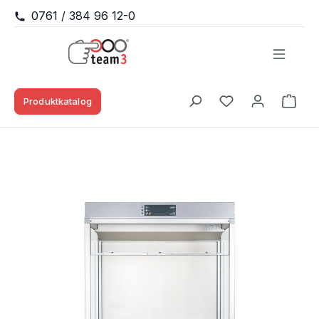
0761 / 384 96 12-0
Zum Hauptinhalt springen
Produktkatalog
Waren
Du hast 0 Produk
Bildergalerie überspringen